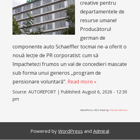
creative pentru
departamentele de
resurse umane!
Producătorul
german de
componente auto Schaeffler tocmai ne-a oferit o
nouă lecție de PR corporatist: cum să
împachetezi frumos un val de concedieri mascate
sub forma unui generos „program de
pensionare voluntară”.
Read more »
Source:
AUTOREPORT
|
Published:
August 6, 2026 - 12:30
pm
WordPress RSS Feed by
Theme Mason
Powered by
WordPress
and
Admiral
.