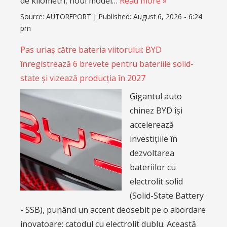
de kilometri, noul model…
Read more »
Source:
AUTOREPORT
|
Published:
August 6, 2026 - 6:24
pm
Pas uriaș către bateria viitorului: BYD
înregistrează 6 brevete pentru bateriile solid-
state și vizează producția în 2027
Gigantul auto
chinez BYD își
accelerează
investițiile în
dezvoltarea
bateriilor cu
electrolit solid
(Solid-State Battery
- SSB), punând un accent deosebit pe o abordare
inovatoare: catodul cu electrolit dublu. Această