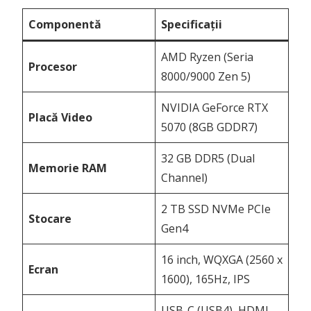
Componentă
Specificații
AMD Ryzen (Seria
Procesor
8000/9000 Zen 5)
NVIDIA GeForce RTX
Placă Video
5070 (8GB GDDR7)
32 GB DDR5 (Dual
Memorie RAM
Channel)
2 TB SSD NVMe PCIe
Stocare
Gen4
16 inch, WQXGA (2560 x
Ecran
1600), 165Hz, IPS
USB-C (USB4), HDMI