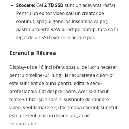
Stocare:
Cei
2 TB SSD
sunt un adevărat răsfăț.
Pentru un editor video sau un creator de
conținut, spațiul generos înseamnă că poți
păstra proiecte RAW direct pe laptop, fără să fii
legat de un SSD extern la fiecare pas.
Ecranul și Răcirea
Display-ul de 16 inci oferă spațiul de lucru necesar
pentru timeline-uri lungi, iar acuratețea culorilor
este suficient de bună pentru editare semi-
profesională. Cât despre răcire, Acer și-a făcut
temele. Chiar și în sarcini susținute de randare
video, ventilatoarele își fac treaba eficient; sunetul
este prezent, dar nu devine un „vâjâit”
insuportabil.