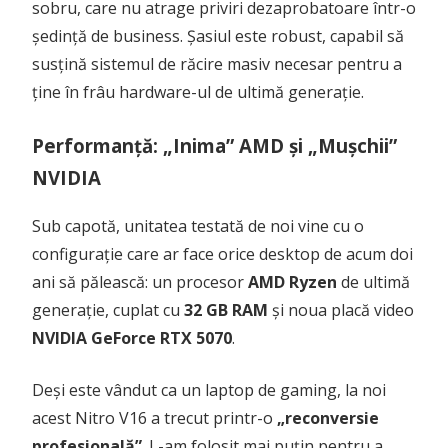
sobru, care nu atrage priviri dezaprobatoare într-o
ședință de business. Șasiul este robust, capabil să
susțină sistemul de răcire masiv necesar pentru a
ține în frâu hardware-ul de ultimă generație.
Performanță: „Inima” AMD și „Mușchii”
NVIDIA
Sub capotă, unitatea testată de noi vine cu o
configurație care ar face orice desktop de acum doi
ani să pălească: un procesor
AMD Ryzen
de ultimă
generație, cuplat cu
32 GB RAM
și noua placă video
NVIDIA GeForce RTX 5070
.
Deși este vândut ca un laptop de gaming, la noi
acest Nitro V16 a trecut printr-o
„reconversie
profesională”
. L-am folosit mai puțin pentru a