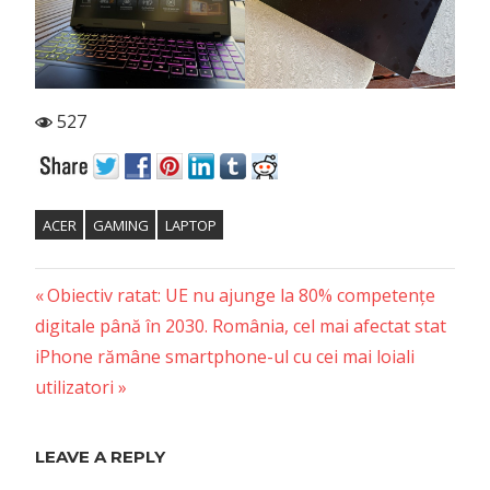
527
ACER
GAMING
LAPTOP
Previous
Post
Obiectiv ratat: UE nu ajunge la 80% competențe
Post:
digitale până în 2030. România, cel mai afectat stat
navigation
Next
iPhone rămâne smartphone-ul cu cei mai loiali
Post:
utilizatori
LEAVE A REPLY