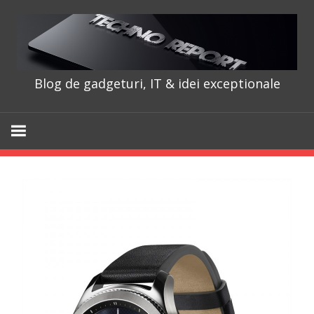
Skip
to
content
Blog de gadgeturi, IT & idei exceptionale
TechnoRepo