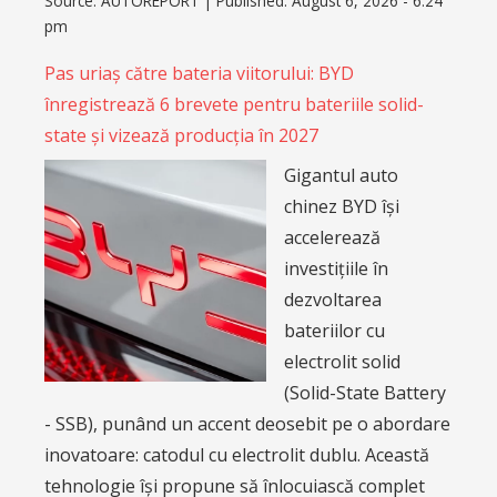
Source:
AUTOREPORT
|
Published:
August 6, 2026 - 6:24
pm
Pas uriaș către bateria viitorului: BYD
înregistrează 6 brevete pentru bateriile solid-
state și vizează producția în 2027
Gigantul auto
chinez BYD își
accelerează
investițiile în
dezvoltarea
bateriilor cu
electrolit solid
(Solid-State Battery
- SSB), punând un accent deosebit pe o abordare
inovatoare: catodul cu electrolit dublu. Această
tehnologie își propune să înlocuiască complet