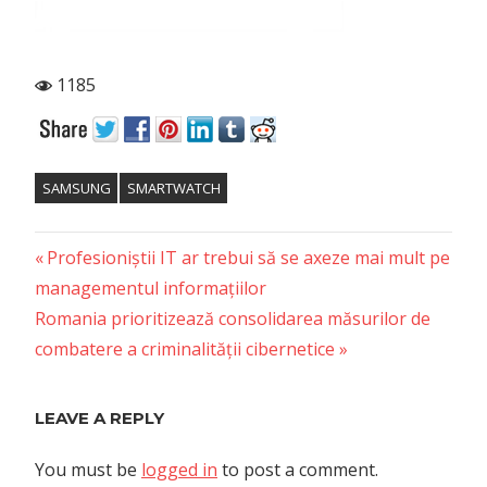
1185
SAMSUNG
SMARTWATCH
Previous
Post
Profesioniștii IT ar trebui să se axeze mai mult pe
Post:
managementul informațiilor
navigation
Next
Romania prioritizează consolidarea măsurilor de
Post:
combatere a criminalității cibernetice
LEAVE A REPLY
You must be
logged in
to post a comment.