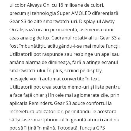
ul color Always On, cu 16 milioane de culori,
precum și tehnologia Super AMOLED diferențiază
Gear S3 de alte smartwatch-uri. Display-ul Alway
On afișează ora în permanență, asemenea unui
ceas analog de lux. Cadranul rotativ al lui Gear S3 a
fost îmbunătățit, adăugându-i-se mai multe funcții.
Utilizatorii pot răspunde sau respinge un apel sau
amâna alarma de dimineață, fără a atinge ecranul
smartwatch-ului. În plus, scriind pe display,
mesajele vor fi automat convertite în text.
Utilizatorii pot crea scurte memo-uri și liste pentru
a face față chiar și în cele mai aglomerate zile, prin
aplicația Reminders. Gear S3 aduce confortul la
încheietura utilizatorilor, permițându-le acestora
să își lase smartphone-ul în geantă atunci când nu
pot să îl țină în mână. Totodată, funcția GPS