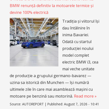
BMW renunță definitiv la motoarele termice și
devine 100% electrică
Tradiția și viitorul își
dau întâlnire în
inima Bavariei.
Odată cu startul
producției noului
model complet
electric BMW i3, cea
mai veche unitate
de producție a grupului germano-bavarez —
uzina sa istorică din Munchen — își numără
ultimele zile în care mai asamblează mașini cu
motoare pe benzină sau motorină.
Read more »
Source:
AUTOREPORT
|
Published:
August 7, 2026 - 10:41