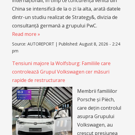
internaționali, în timp ce concurența venită din
China se intensifică de la o zi la alta, arată datele
dintr-un studiu realizat de Strategy&, divizia de
consultanță germană a grupului PwC.
Read more »
Source:
AUTOREPORT
|
Published:
August 8, 2026 - 2:24
pm
Tensiuni majore la Wolfsburg: Familiile care
controlează Grupul Volkswagen cer măsuri
rapide de restructurare
Membrii familiilor
Porsche și Piëch,
care dețin controlul
asupra Grupului
Volkswagen, au
crescut presiunea