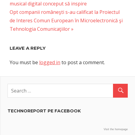
Post:
musical digital conceput să inspire
navigation
Next
Opt companii româneşti s-au calificat la Proiectul
Post:
de Interes Comun European în Microelectronică şi
Tehnologia Comunicaţiilor
LEAVE A REPLY
You must be
logged in
to post a comment.
TECHNOREPORT PE FACEBOOK
Visit the homepage