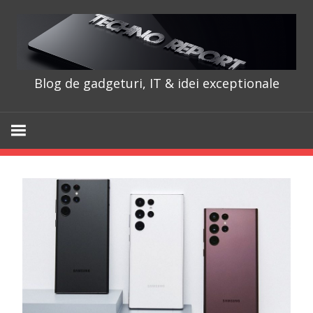
Skip
to
content
Blog de gadgeturi, IT & idei exceptionale
TechnoRepo